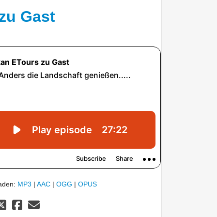
zu Gast
laden:
MP3
|
AAC
|
OGG
|
OPUS