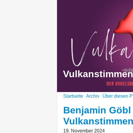
Vulkanstimme
Startseite
Archiv
Über diesen P
Benjamin Göbl 
Vulkanstimme
19. November 2024