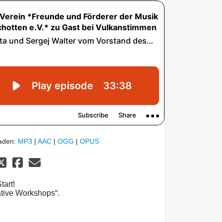
laden:
MP3
|
AAC
|
OGG
|
OPUS
tart!
ative Workshops“.