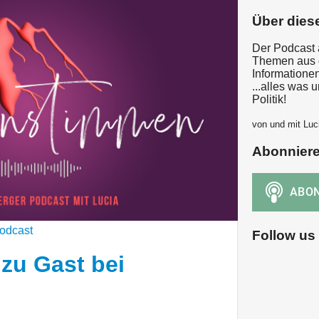
Über dies
Der Podcast 
Themen aus d
Informatione
...alles was
Politik!
von und mit Luci
Abonnier
n
odcast
Follow us
zu Gast bei
n