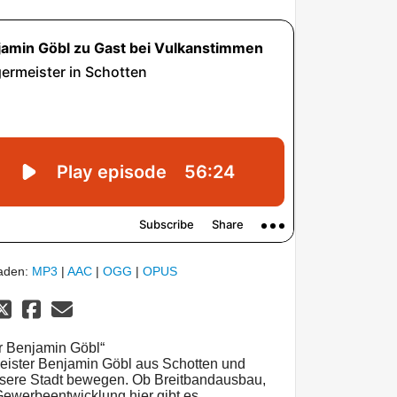
laden:
MP3
|
AAC
|
OGG
|
OPUS
r Benjamin Göbl“
rmeister Benjamin Göbl aus Schotten und
nsere Stadt bewegen. Ob Breitbandausbau,
ewerbeentwicklung hier gibt es